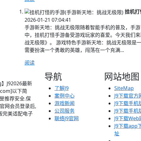
挂机打
2026-01-21 07:04:41
手游新天地：挑战无极限随着智能手机的普及，手游
中，挂机打怪手游备受游戏玩家的喜爱。今天我们来
战无极限》。 游戏特色手游新天地：挑战无极限是
需要扮演一个勇敢的英雄，闯荡在一个充满...
阅读
导航
网站地图
】J92026最新
了解J9
SiteMap
.com]以下简
案例中心
J9下载官方
信誉推荐安全.保
游戏新闻
J9下载手机
过官网会员登录后,
公司服务
J9下载手机
机版完美适配电子
联络J9官网
J9下载We
J9下载ap
址