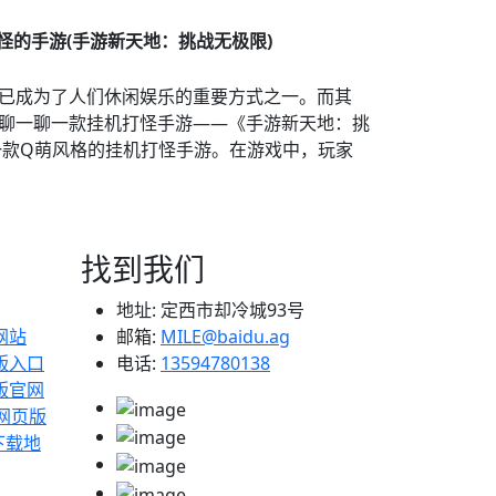
怪的手游(手游新天地：挑战无极限)
已成为了人们休闲娱乐的重要方式之一。而其
聊一聊一款挂机打怪手游——《手游新天地：挑
一款Q萌风格的挂机打怪手游。在游戏中，玩家
找到我们
地址:
定西市却冷城93号
网站
邮箱:
MILE@baidu.ag
版入口
电话:
13594780138
版官网
b网页版
p下载地