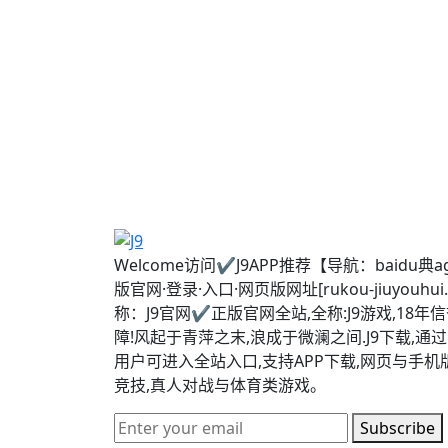
Welcome访问✔J9APP推荐【导航：baidu典ag
版官网·登录·入口·网页版网址[rukou-jiuyouhui
称：J9官网✔正版官网全站,全称:J9游戏,18年
障!风起于青萍之末,浪成于微澜之间.J9下载,通
用户可进入全站入口,支持APP下载,网页与手
竞技,真人对战与体育类游戏。
Subscribe