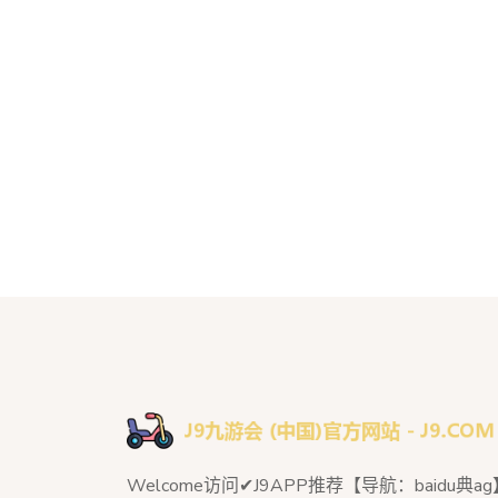
Welcome访问✔J9APP推荐【导航：baidu典ag