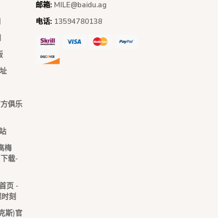
邮箱:
MILE@baidu.ag
口
电话:
13594780138
网
版
地址
官方俱乐
网站
高梅
P下载-
首页 -
璨时刻
克斯)官