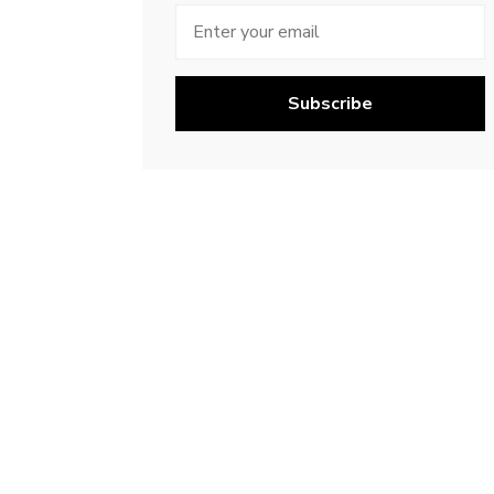
Subscribe