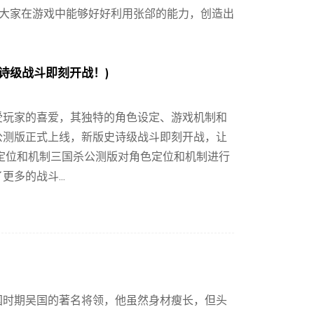
大家在游戏中能够好好利用张郃的能力，创造出
诗级战斗即刻开战！)
受玩家的喜爱，其独特的角色设定、游戏机制和
公测版正式上线，新版史诗级战斗即刻开战，让
定位和机制三国杀公测版对角色定位和机制进行
多的战斗...
国时期吴国的著名将领，他虽然身材瘦长，但头