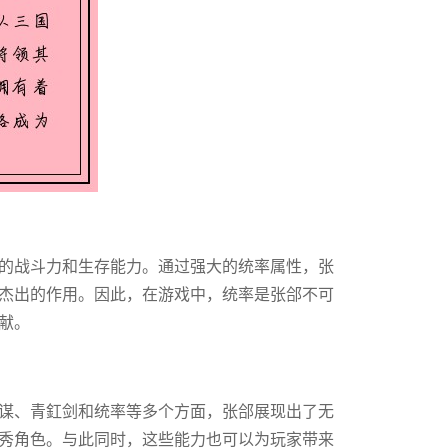
的战斗力和生存能力。通过强大的统率属性，张
杰出的作用。因此，在游戏中，统率是张郃不可
献。
谋、青釭剑和统率等多个方面，张郃展现出了无
秀角色。与此同时，这些能力也可以为玩家带来