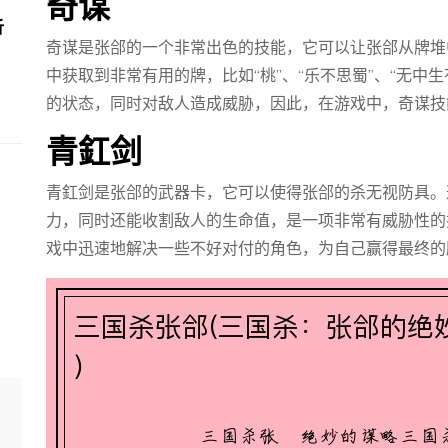
奇谋
析
奇谋是张郃的一个非常出色的技能，它可以让张郃从牌堆
中获取到非常有用的牌，比如“桃”、“乐不思蜀”、“无中
的状态，同时对敌人造成威胁，因此，在游戏中，奇谋技
青釭剑
青釭剑是张郃的武器卡，它可以使得张郃的杀无视防具。
力，同时还能收割敌人的生命值，是一项非常有威胁性的
戏中迅速地解决一些不好对付的角色，为自己赢得最终的