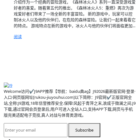
介绍作为一个经典的冒险游戏，《森林冰火人》系列一直深受游戏爱
好者的喜爱。随着第五代的推出，《森林冰火人5：重燃》再次为游
戏爱好者们带来了一场全新的丰富冒险。 新的游戏中，玩家可以控
制冰火人以及他的伙伴们，在危险的森林冒险。让我们一起来看看它
的特点。 游戏特点在新的游戏中，冰火人与他的伙伴们将面临更加...
阅读
Welcome访问✔J9APP推荐【导航：baidu典ag】J92026最新版官网·登录·
入口·网页版网址[rukou-jiuyouhui.com]以下简称：J9官网✔正版官网全
站,全称:J9游戏,18年信誉推荐安全.保障!风起于青萍之末,浪成于微澜之间.J9
下载,通过官网会员登录后,用户可进入全站入口,支持APP下载,网页与手机
版完美适配电子竞技,真人对战与体育类游戏。
Subscribe