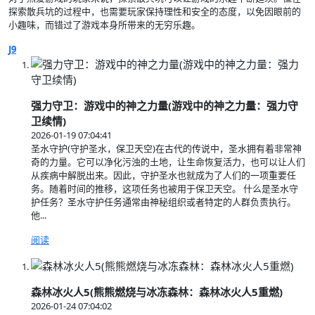
探索散兵坑的过程中，也需要玩家保持理性和安全的态度，以免因眼前的
小趣味，而错过了游戏本身所带来的无穷乐趣。
J9
强力守卫：游戏中的神之力量(游戏中的神之力量：强力守
卫续情)
2026-01-19 07:04:41
圣水守护(守护圣水，保卫天空)在古代的传说中，圣水拥有着非常神
奇的力量。它可以净化污浊的土地，让生命恢复活力，也可以让人们
从疾病中解脱出来。因此，守护圣水也就成为了人们的一项重要任
务。随着时间的推移，这项任务也被用于保卫天空。 什么是圣水守
护任务？圣水守护任务通常由神秘组织或者特定的人群负责执行。
他...
阅读
森林冰火人5(熊熊燃烧与冰冻森林：森林冰火人5重燃)
2026-01-24 07:04:02