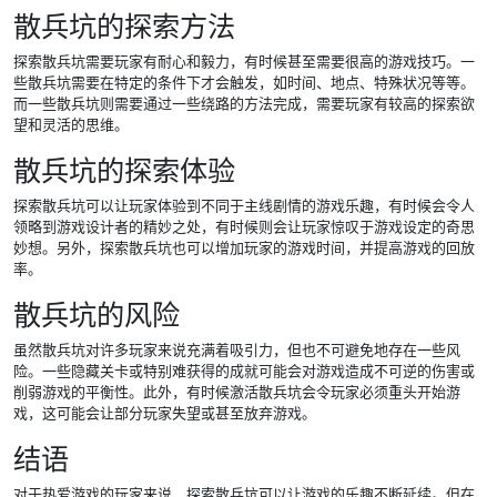
散兵坑的探索方法
探索散兵坑需要玩家有耐心和毅力，有时候甚至需要很高的游戏技巧。一
些散兵坑需要在特定的条件下才会触发，如时间、地点、特殊状况等等。
而一些散兵坑则需要通过一些绕路的方法完成，需要玩家有较高的探索欲
望和灵活的思维。
散兵坑的探索体验
探索散兵坑可以让玩家体验到不同于主线剧情的游戏乐趣，有时候会令人
领略到游戏设计者的精妙之处，有时候则会让玩家惊叹于游戏设定的奇思
妙想。另外，探索散兵坑也可以增加玩家的游戏时间，并提高游戏的回放
率。
散兵坑的风险
虽然散兵坑对许多玩家来说充满着吸引力，但也不可避免地存在一些风
险。一些隐藏关卡或特别难获得的成就可能会对游戏造成不可逆的伤害或
削弱游戏的平衡性。此外，有时候激活散兵坑会令玩家必须重头开始游
戏，这可能会让部分玩家失望或甚至放弃游戏。
结语
对于热爱游戏的玩家来说，探索散兵坑可以让游戏的乐趣不断延续。但在